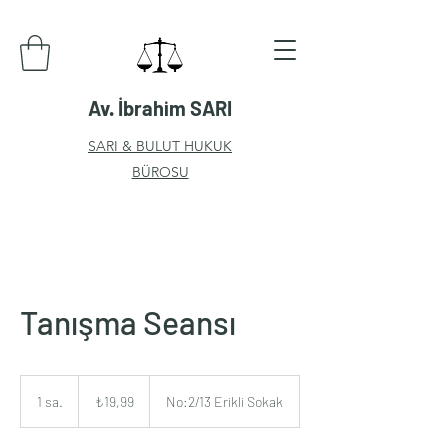
Av. İbrahim SARI
SARI & BULUT HUKUK
BÜROSU
Tanışma Seansı
₺19,99
Türk
1 sa.
1
₺19,99
No:2/13 Erikli Sokak
lirası
s
a